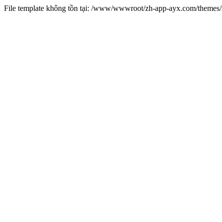
File template không tồn tại: /www/wwwroot/zh-app-ayx.com/theme