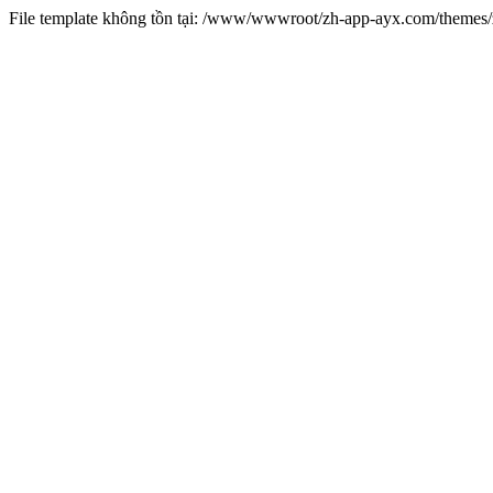
File template không tồn tại: /www/wwwroot/zh-app-ayx.com/theme