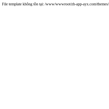
File template không tồn tại: /www/wwwroot/zh-app-ayx.com/theme