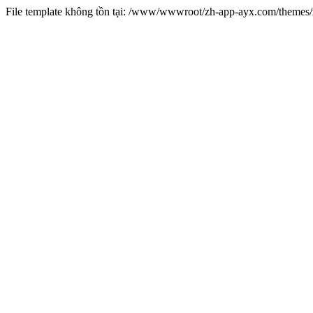
File template không tồn tại: /www/wwwroot/zh-app-ayx.com/theme