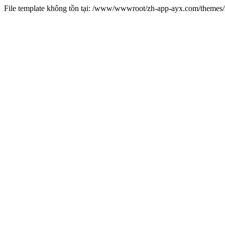
File template không tồn tại: /www/wwwroot/zh-app-ayx.com/theme