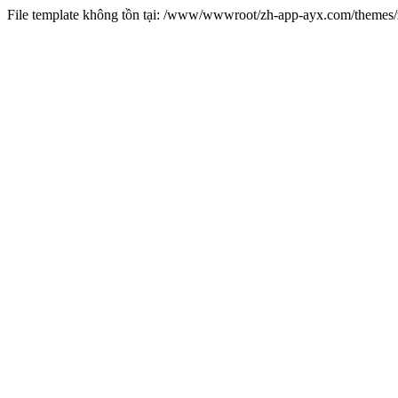
File template không tồn tại: /www/wwwroot/zh-app-ayx.com/theme