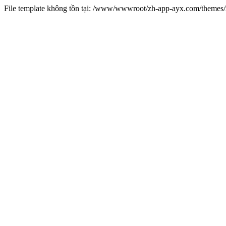
File template không tồn tại: /www/wwwroot/zh-app-ayx.com/theme