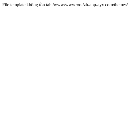
File template không tồn tại: /www/wwwroot/zh-app-ayx.com/theme