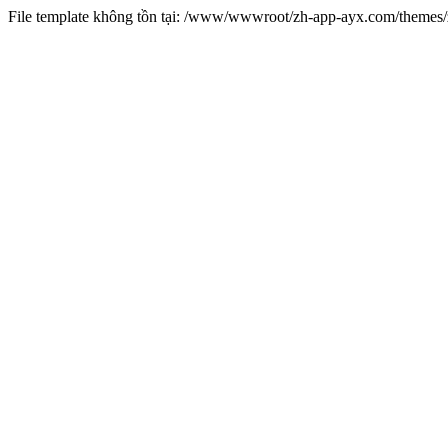
File template không tồn tại: /www/wwwroot/zh-app-ayx.com/theme