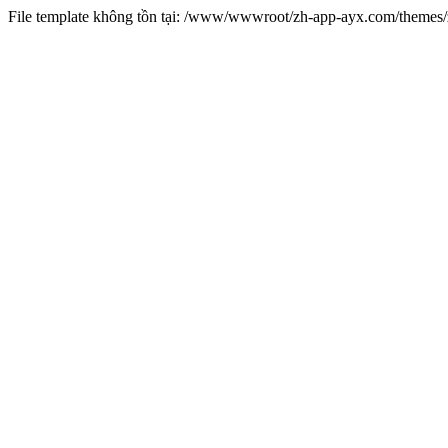
File template không tồn tại: /www/wwwroot/zh-app-ayx.com/theme