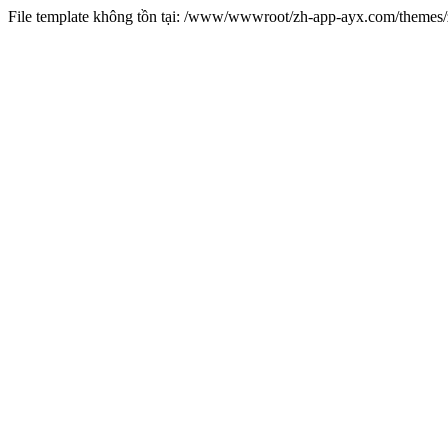
File template không tồn tại: /www/wwwroot/zh-app-ayx.com/theme