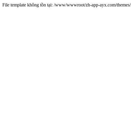
File template không tồn tại: /www/wwwroot/zh-app-ayx.com/theme