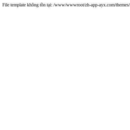
File template không tồn tại: /www/wwwroot/zh-app-ayx.com/theme