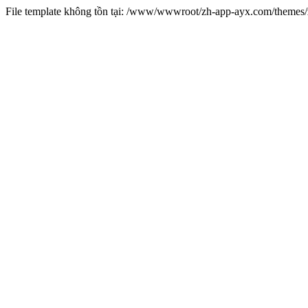
File template không tồn tại: /www/wwwroot/zh-app-ayx.com/theme