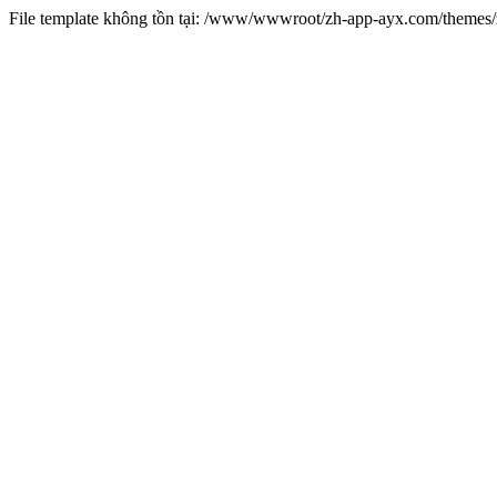
File template không tồn tại: /www/wwwroot/zh-app-ayx.com/theme