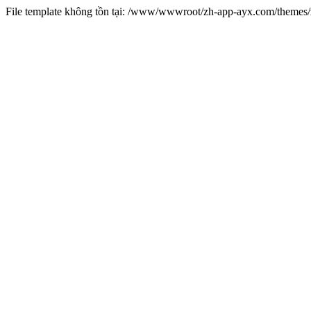
File template không tồn tại: /www/wwwroot/zh-app-ayx.com/theme