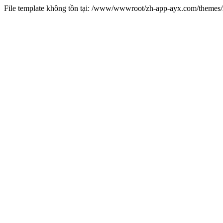
File template không tồn tại: /www/wwwroot/zh-app-ayx.com/theme