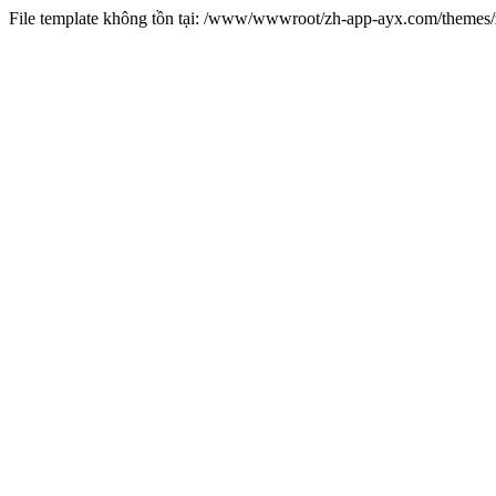
File template không tồn tại: /www/wwwroot/zh-app-ayx.com/theme