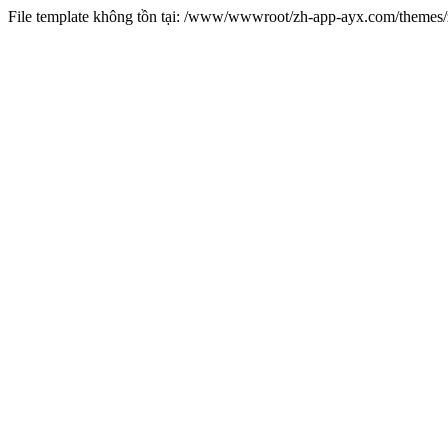
File template không tồn tại: /www/wwwroot/zh-app-ayx.com/theme