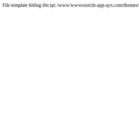
File template không tồn tại: /www/wwwroot/zh-app-ayx.com/theme